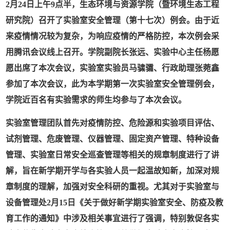
2
月
24
日
上
午
9
点
半
，
生态环境与资源学院（暨
环境生态工程
研究院
）
召开了
实验室安全管理（第十
七
次）例会。
由于近
来疫情情况较为复杂，为响应疫情的严格防控，本次例会采
用腾讯会议线上召开。学院副院长张远、实验中心主任杨愿
愿出席了本次会议，实验室实验员马骕骦、行政助理张菀鑫
参加了本次会议，此为本学期第一次实验室安全管理例会，
学院近百名有实验需求的师生均参与了本次会议。
实验室管理团队首先对疫情防控、危险源和实验项目评估、
试剂管理、危废管理、仪器管理、固定资产管理、特种设备
管理、实验室日常安全巡查管理等相关的规章制度进行了讲
解，旨在新学期开学与各实验人员一起温故知新，加深对规
章制度的理解，加强对安全科研的重视。尤其对于实验室与
设备管理处2月15日《关于做好新学期实验室安全、防疫及教
育工作的通知》中涉及相关事宜进行了强调，特别敦促各实