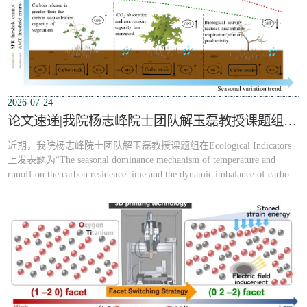
2026-07-24
论文速递|我院杨志峰院士团队解玉磊教授课题组最新研究成果：温度和径流对珠江流域碳停留时间及碳循环动态失衡的季节性主控机制
近期，我院杨志峰院士团队解玉磊教授课题组在Ecological Indicators
上发表题为“The seasonal dominance mechanism of temperature and
runoff on the carbon residence time and the dynamic imbalance of carbon
cycle in the Pearl River Basin”的研究论文。解玉磊教授为论文通讯作
者，我院博士生王冰一为论文第一作者。【中文摘要】：碳滞留时间
（CRT）是决定生态系统碳汇功能的核心因素，用于衡量有机碳被生
态系统吸收后...