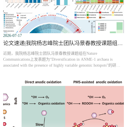
2026-07-17
论文速递|我院杨志峰院士团队冯景春教授课题组最新研究成果：揭示冷泉ANME-1古菌基因组热点驱动微生物多样化演化机制
近期，我院杨志峰院士团队冯景春教授课题组在Nature
Communications上发表题为“Diversification in ANME-1 archaea is
associated with the presence of highly variable genomic hotspots”的研究
论文。冯景春教授为论文通讯作者。【中文摘要】：厌氧甲烷氧化古
菌（ANME）是海洋冷泉生态系统中控制甲烷排放的关键功能微生
物，但由于长期无法实现纯培养，其物种形成和演化机制一直缺乏深
入认识。本研究以南海海马冷泉ANME-1为...