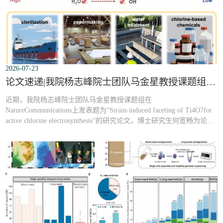
2026-07-23
论文速递|我院杨志峰院士团队马金星教授课题组在Nature Communications发表最新研究成果
近期，我院杨志峰院士团队马金星教授课题组在
NatureCommunications上发表题为“Strain-induced faceting of Ti4O7for
active chlorine electrosynthesis”的研究论文，博士研究生何宽畅为论文
第一作者。【成果简介】：活性氯原位合成常用于绿色消毒、氯基化
学品合成等领域，传统贵金属析氯阳极由于成本较高、资源依赖性
强，限制了其大规模应用。非贵金属亚氧化钛（Ti4O7）导电性好、
耐腐蚀、析氧电位较高，是潜在替代材料，但其...