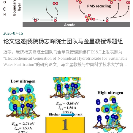
2026-07-16
论文速递|我院杨志峰院士团队马金星教授课题组最新研究成果：电化学生成非自由基氢三氧化物用于可持续水净化
近期，我院杨志峰院士团队马金星教授课题组在ES&T上发表题为
“Electrochemical Generation of Nonradical Hydrotrioxide for Sustainable
Water Purification”的研究论文。马金星教授与中国科学技术大学俞汉
青院士为论文通讯作者，我院博士后祖道远为论文第一作者。【中文
摘要】：可持续水净化亟需兼具高效性和化学自给性的氧化工艺。电
化学高级氧化本质上是一种绿色技术，但阳极电解水产生的羟基自由
基反应活性通常局限于电极...