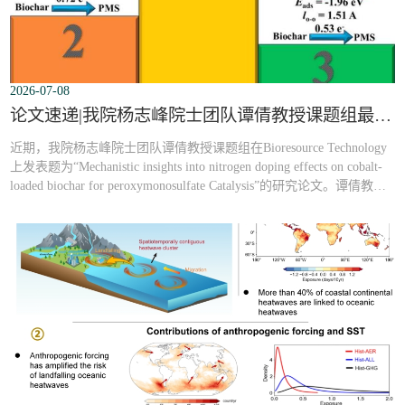
2026-07-08
论文速递|我院杨志峰院士团队谭倩教授课题组最新研究成果：氮掺杂对钴负载生物炭过一硫酸盐催化性能影响的机理研究
近期，我院杨志峰院士团队谭倩教授课题组在Bioresource Technology
上发表题为“Mechanistic insights into nitrogen doping effects on cobalt-
loaded biochar for peroxymonosulfate Catalysis”的研究论文。谭倩教授
为论文通讯作者，我院博士后王传斌为论文第一作者。【中文摘
要】：以牛粪为原料，合成了一系列不同氮含量的钴/氮共掺杂生物
炭，用于过一硫酸盐( PMS )氧化过程中磺胺甲恶唑( SMX )的强化去
除。系统地比较了它们...