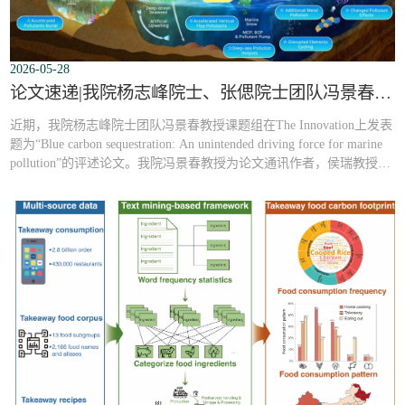
2026-05-28
论文速递|我院杨志峰院士、张偲院士团队冯景春教授课题组The Innovation最新评述论文：蓝碳干预的环境联动效应
近期，我院杨志峰院士团队冯景春教授课题组在The Innovation上发表
题为“Blue carbon sequestration: An unintended driving force for marine
pollution”的评述论文。我院冯景春教授为论文通讯作者，侯瑞教授为
论文第一作者。【中文题目】：蓝碳干预的环境联动效应：海洋气候
解决方案如何重塑污染格局？【成果简介】：海洋是地球系统最大的
活跃碳库。基于海洋的负排放技术正加速推进，人类活动正以前所未
有的深度和广度介入海...