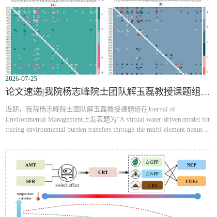
2026-07-25
论文速递|我院杨志峰院士团队解玉磊教授课题组最新研究成果：虚拟水驱动下珠三角多要素耦合的环境负担转移追踪模型
近期，我院杨志峰院士团队解玉磊教授课题组在Journal of
Environmental Management上发表题为“A virtual water-driven model for
tracing environmental burden transfers through the multi-element nexus in
the Pearl River Delta, China”的研究论文。解玉磊教授为论文通讯作
者，我院博士吴镇桐为论文第一作者。【成果简介】：水资源利用过
程伴随着能源消耗、碳排放及氮磷污染的协同压力，且在区域间通过
经济贸易发生隐性...