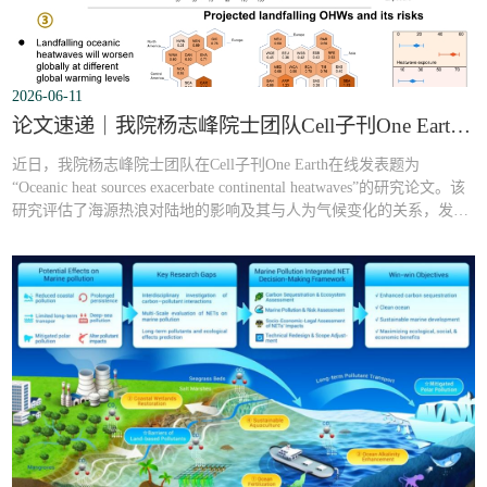
2026-06-11
论文速递｜我院杨志峰院士团队Cell子刊One Earth：海洋性热源加剧陆地热浪
近日，我院杨志峰院士团队在Cell子刊One Earth在线发表题为
“Oceanic heat sources exacerbate continental heatwaves”的研究论文。该
研究评估了海源热浪对陆地的影响及其与人为气候变化的关系，发现
威胁陆地的高温热浪并非全部源自陆地，其中约22%的陆地热浪及
43%的沿海地区热浪实际上起源于海洋上空，人类活动大幅增加了这
类“登陆热浪”的发生概率，未来海源热浪的登陆风险将进一步加剧。
广东工业大学生态环境与海洋学院为...