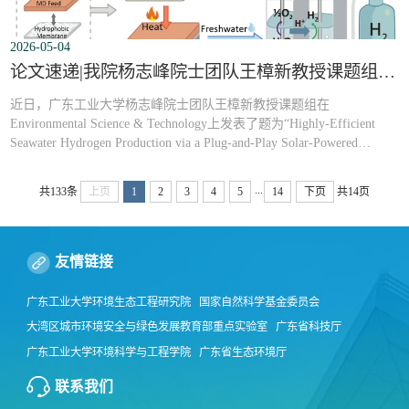
2026-05-04
论文速递|我院杨志峰院士团队王樟新教授课题组ES&T最新研究成果：即插即用式太阳能驱动膜蒸馏-电解耦合系统的高效海水制氢
近日，广东工业大学杨志峰院士团队王樟新教授课题组在
Environmental Science & Technology上发表了题为“Highly-Efficient
Seawater Hydrogen Production via a Plug-and-Play Solar-Powered
Membrane Distillation-Electrolysis System”的论文。该研究面向海水制
氢中“高纯水来源受限”和“系统工程化不足”两大关键问题，构建了一
...
共133条
上页
1
2
3
4
5
14
下页
共14页
种基于商业成熟组件的即插即用式太阳能驱动膜蒸馏-电解耦合系统
（SMDE），实现了光伏发电、废...
友情链接
广东工业大学环境生态工程研究院
国家自然科学基金委员会
大湾区城市环境安全与绿色发展教育部重点实验室
广东省科技厅
广东工业大学环境科学与工程学院
广东省生态环境厅
中国科学院南海海洋研究所
广东省水利厅
北京师范大学环境学院
联系我们
环境保护部华南环境科学研究所
广东工业大学产业技术研究与开发院