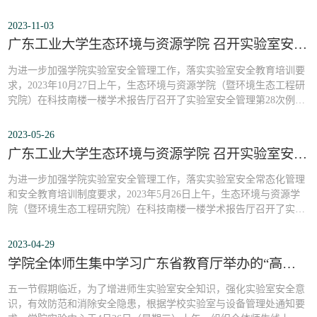
会。学院实验室管理团队首先介绍了“实验室安全综合管理系统”的使
用指引，协助师生顺利操作系统；公布了三月份学校督导组和学院实
2023-11-03
验中心的实验室安全检查结果，并对安全检查中出现次数较多、比较
广东工业大学生态环境与资源学院 召开实验室安全管理第二十八次例会
典型的安全隐患进行了强调，助力师生形成...
为进一步加强学院实验室安全管理工作，落实实验室安全教育培训要
求，2023年10月27日上午，生态环境与资源学院（暨环境生态工程研
究院）在科技南楼一楼学术报告厅召开了实验室安全管理第28次例
会。从事实验室管理和开展实验的师生员工参加了本次会议。学院实
验室管理团队首先总结了开学以来的实验室安全管理工作，包括安全
2023-05-26
教育与考试、危化品管理、安全检查与整改及其他日常管理工作；介
广东工业大学生态环境与资源学院 召开实验室安全管理第二十七次例会
绍了本学期学院实验室安全管理最新规定；...
为进一步加强学院实验室安全管理工作，落实实验室安全常态化管理
和安全教育培训制度要求，2023年5月26日上午，生态环境与资源学
院（暨环境生态工程研究院）在科技南楼一楼学术报告厅召开了实验
室安全管理第27次例会。学院实验室管理团队主持会议，各科研团队
参与实验的师生参加了会议。学院实验室管理团队向全体与会人员介
2023-04-29
绍了2023年教育部对全国高等学校实验室安全检查工作的部署和要
学院全体师生集中学习广东省教育厅举办的“高校实验室安全建设与管理研讨交流会”
求；带领大家一起学习了高等学校实验室安全...
五一节假期临近，为了增进师生实验室安全知识，强化实验室安全意
识，有效防范和消除安全隐患，根据学校实验室与设备管理处通知要