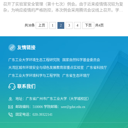
召开了实验室安全管理（第十七次）例会。由于近来疫情情况较为复
杂，为响应疫情的严格防控，本次例会采用腾讯会议线上召开。学院
副院长张远、实验中心主任杨愿愿出席了本次会议，实验室实验员马
骕骦、行政助理张菀鑫参加了本次会议，此为本学期第一次实验室安
共38条
上页
1
2
3
4
下页
共4页
全管理例会，学院近百名有实验需求的师生均参与了本次会议。实验
室管理团队首先对疫情防控、危险源和实...
友情链接
广东工业大学环境生态工程研究院
国家自然科学基金委员会
大湾区城市环境安全与绿色发展教育部重点实验室
广东省科技厅
广东工业大学环境科学与工程学院
广东省生态环境厅
中国科学院南海海洋研究所
广东省水利厅
北京师范大学环境学院
联系我们
环境保护部华南环境科学研究所
广东工业大学产业技术研究与开发院
地址：广东省广州市广东工业大学（大学城校区）
广东工业大学财务处
广东工业大学分析测试中心
邮政编码：510006 学院邮箱：seer@gdut.edu.cn
固定电话：020-39322141