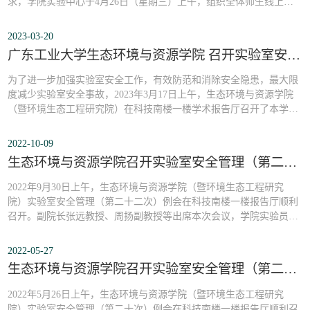
求，学院实验中心于4月26日（星期三）上午，组织全体师生线上、
线下（科技北楼401）收看广东省教育厅举办的“高校实验室安全建设
与管理研讨交流会”。会议伊始，广东省教育厅副厅长李璧亮作动员
2023-03-20
讲话，分析省内高校实验室安全管理工作的现状，并表达了高度的肯
广东工业大学生态环境与资源学院 召开实验室安全管理第二十六次例会
定。会议交流内容包括广东省应急管理厅...
为了进一步加强实验室安全工作，有效防范和消除安全隐患，最大限
度减少实验室安全事故，2023年3月17日上午，生态环境与资源学院
（暨环境生态工程研究院）在科技南楼一楼学术报告厅召开了本学院
实验室安全管理第26次例会。学院实验室管理团队主持会议，各科研
团队参与实验的师生参加了会议。学院实验室管理团队带领全体与会
2022-10-09
人员集中学习了教育部2023年2月14日发布的《高等学校实验室安全
生态环境与资源学院召开实验室安全管理（第二十二次）例会
规范》，梳理了实验室安全管理的探索和发...
2022年9月30日上午，生态环境与资源学院（暨环境生态工程研究
院）实验室安全管理（第二十二次）例会在科技南楼一楼报告厅顺利
召开。副院长张远教授、周扬副教授等出席本次会议，学院实验员、
相关博士后和近两百名研究生参加了会议。张远教授指出近期实验室
管理有所松懈，实验室环境卫生退步明显。张远教授强调安全管理永
2022-05-27
远不能松懈，每一名实验室成员都要从心里重视安全，重视实验室安
生态环境与资源学院召开实验室安全管理（第二十次）例会
全就是重视个人人身安全，要从整洁卫生等小...
2022年5月26日上午，生态环境与资源学院（暨环境生态工程研究
院）实验室安全管理（第二十次）例会在科技南楼一楼报告厅顺利召