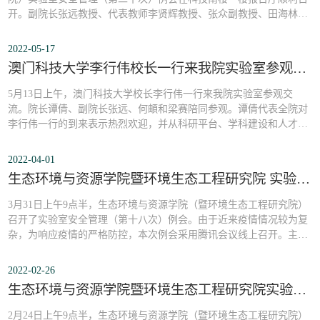
开。副院长张远教授、代表教师李贤辉教授、张众副教授、田海林副
教授等出席本次会议，学院实验员、相关博士后和近百名研究生参加
了会议。针对近期学院的仪器设备采购工作，实验室管理团队介绍了
2022-05-17
仪器设备采购流程，并对采购过程中容易遇到的问题做出讲解和提
澳门科技大学李行伟校长一行来我院实验室参观交流
醒。随后，实验室管理团队对近期实验室安全检...
5月13日上午，澳门科技大学校长李行伟一行来我院实验室参观交
流。院长谭倩、副院长张远、何頔和梁赛陪同参观。谭倩代表全院对
李行伟一行的到来表示热烈欢迎，并从科研平台、学科建设和人才引
进等方面介绍了学院。 李行伟一行参观滨海与深海生态
环境研究中心李行伟一行首先参观了学院的分析测试平台，张远和何
2022-04-01
頔向李行伟一行介绍了目前平台拥有的仪器设备以及平台未来的建设
生态环境与资源学院暨环境生态工程研究院 实验室安全管理（第十八次）例会
规划。随后，李行伟一行重点参观了...
3月31日上午9点半，生态环境与资源学院（暨环境生态工程研究院）
召开了实验室安全管理（第十八次）例会。由于近来疫情情况较为复
杂，为响应疫情的严格防控，本次例会采用腾讯会议线上召开。主管
副院长张远、实验中心主任杨愿愿和实验员马骕骦出席了本次会议，
学院近百名有实验需求的师生均参与了本次会议。杨愿愿首先讲解了
2022-02-26
实验室危险源和实验项目评估等相关的规章制度，要求各实验室协管
生态环境与资源学院暨环境生态工程研究院实验室安全管理（第十七次）例会
尽快在“实验室安全综合管理系统”更新...
2月24日上午9点半，生态环境与资源学院（暨环境生态工程研究院）